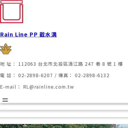
RP 系列陰井
Rain Line PP 截水溝
TK·RF 系列陰井
表面明溝排水應用
10型 PP截水溝
暗溝排水應用
15型 PP截水溝
屋頂及樓板排水使用
20型 PP截水溝
地 址：
112063
台北市北投區清江路
247
巷
8
號
1
樓
CN 系列水溝
電 話：
02-2898-6207
/ 傳真：
02-2898-6132
E-mail：
RL@rainline.com.tw